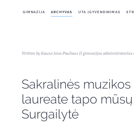
GIMNAZIJA
ARCHYVAS
UTA ĮGYVENDINIMAS
STR
Written by Kauno Jono Pauliaus II gimnazijos administratorius
Sakralinės muzikos 
laureate tapo mūsų
Surgailytė