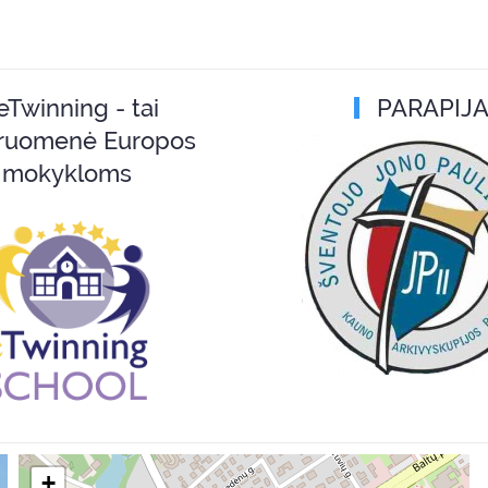
eTwinning - tai
PARAPIJ
ruomenė Europos
mokykloms
+