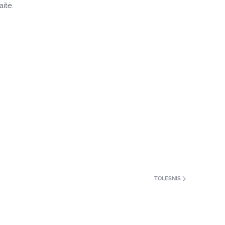
itė.
TOLESNIS