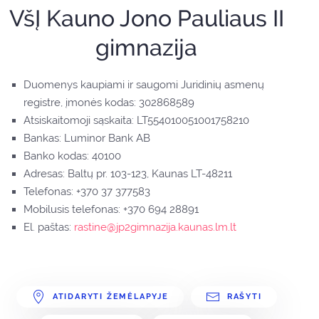
VšĮ Kauno Jono Pauliaus II
gimnazija
Duomenys kaupiami ir saugomi Juridinių asmenų
registre, įmonės kodas: 302868589
Atsiskaitomoji sąskaita: LT554010051001758210
Bankas: Luminor Bank AB
Banko kodas: 40100
Adresas: Baltų pr. 103-123, Kaunas LT-48211
Telefonas: +370 37 377583
Mobilusis telefonas: +370 694 28891
El. paštas:
rastine@jp2gimnazija.kaunas.lm.lt
ATIDARYTI ŽEMĖLAPYJE
RAŠYTI